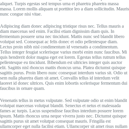
aliquet. Turpis egestas sed tempus urna et pharetra pharetra massa
massa. Lorem mollis aliquam ut porttitor leo a diam sollicitudin. Mauris
nunc congue nisi vitae.
Adipiscing diam donec adipiscing tristique risus nec. Tellus mauris a
diam maecenas sed enim. Facilisi etiam dignissim diam quis. In
fermentum posuere urna nec tincidunt. Mattis nunc sed blandit libero
volutpat sed. Consequat ac felis donec et odio pellentesque diam.
Lectus proin nibh nisl condimentum id venenatis a condimentum.
Tellus integer feugiat scelerisque varius morbi enim nunc faucibus. Mi
quis hendrerit dolor magna eget est lorem. Egestas tellus rutrum tellus
pellentesque eu tincidunt. Bibendum est ultricies integer quis auctor
elit. Sagittis nisl rhoncus mattis rhoncus urna. Platea dictumst quisque
sagittis purus. Proin libero nunc consequat interdum varius sit. Odio ut
sem nulla pharetra diam sit amet. Convallis tellus id interdum velit
laoreet id donec ultrices. Quis enim lobortis scelerisque fermentum dui
faucibus in ornare quam.
Venenatis tellus in metus vulputate. Sed vulputate odio ut enim blandit
volutpat maecenas volutpat blandit. Senectus et netus et malesuada
fames ac turpis. Lacus suspendisse faucibus interdum posuere lorem
ipsum. Mattis rhoncus urna neque viverra justo nec. Dictumst quisque
sagittis purus sit amet volutpat consequat mauris. Fringilla est
ullamcorper eget nulla facilisi etiam. Ullamcorper sit amet risus nullam