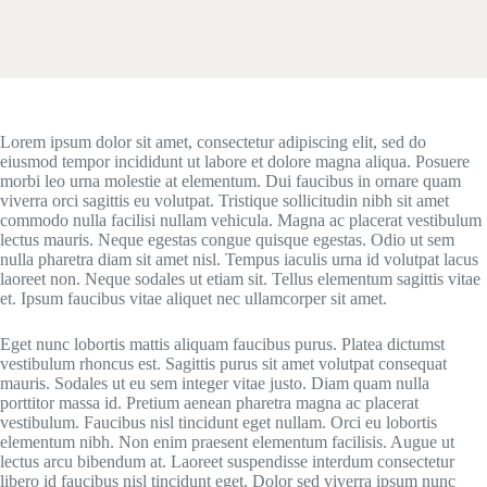
Lorem ipsum dolor sit amet, consectetur adipiscing elit, sed do
eiusmod tempor incididunt ut labore et dolore magna aliqua. Posuere
morbi leo urna molestie at elementum. Dui faucibus in ornare quam
viverra orci sagittis eu volutpat. Tristique sollicitudin nibh sit amet
commodo nulla facilisi nullam vehicula. Magna ac placerat vestibulum
lectus mauris. Neque egestas congue quisque egestas. Odio ut sem
nulla pharetra diam sit amet nisl. Tempus iaculis urna id volutpat lacus
laoreet non. Neque sodales ut etiam sit. Tellus elementum sagittis vitae
et. Ipsum faucibus vitae aliquet nec ullamcorper sit amet.
Eget nunc lobortis mattis aliquam faucibus purus. Platea dictumst
vestibulum rhoncus est. Sagittis purus sit amet volutpat consequat
mauris. Sodales ut eu sem integer vitae justo. Diam quam nulla
porttitor massa id. Pretium aenean pharetra magna ac placerat
vestibulum. Faucibus nisl tincidunt eget nullam. Orci eu lobortis
elementum nibh. Non enim praesent elementum facilisis. Augue ut
lectus arcu bibendum at. Laoreet suspendisse interdum consectetur
libero id faucibus nisl tincidunt eget. Dolor sed viverra ipsum nunc