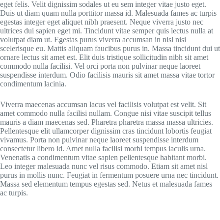
eget felis. Velit dignissim sodales ut eu sem integer vitae justo eget.
Duis ut diam quam nulla porttitor massa id. Malesuada fames ac turpis
egestas integer eget aliquet nibh praesent. Neque viverra justo nec
ultrices dui sapien eget mi. Tincidunt vitae semper quis lectus nulla at
volutpat diam ut. Egestas purus viverra accumsan in nisl nisi
scelerisque eu. Mattis aliquam faucibus purus in. Massa tincidunt dui ut
ornare lectus sit amet est. Elit duis tristique sollicitudin nibh sit amet
commodo nulla facilisi. Vel orci porta non pulvinar neque laoreet
suspendisse interdum. Odio facilisis mauris sit amet massa vitae tortor
condimentum lacinia.
Viverra maecenas accumsan lacus vel facilisis volutpat est velit. Sit
amet commodo nulla facilisi nullam. Congue nisi vitae suscipit tellus
mauris a diam maecenas sed. Pharetra pharetra massa massa ultricies.
Pellentesque elit ullamcorper dignissim cras tincidunt lobortis feugiat
vivamus. Porta non pulvinar neque laoreet suspendisse interdum
consectetur libero id. Amet nulla facilisi morbi tempus iaculis urna.
Venenatis a condimentum vitae sapien pellentesque habitant morbi.
Leo integer malesuada nunc vel risus commodo. Etiam sit amet nisl
purus in mollis nunc. Feugiat in fermentum posuere urna nec tincidunt.
Massa sed elementum tempus egestas sed. Netus et malesuada fames
ac turpis.