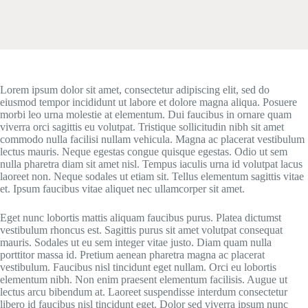
Lorem ipsum dolor sit amet, consectetur adipiscing elit, sed do
eiusmod tempor incididunt ut labore et dolore magna aliqua. Posuere
morbi leo urna molestie at elementum. Dui faucibus in ornare quam
viverra orci sagittis eu volutpat. Tristique sollicitudin nibh sit amet
commodo nulla facilisi nullam vehicula. Magna ac placerat vestibulum
lectus mauris. Neque egestas congue quisque egestas. Odio ut sem
nulla pharetra diam sit amet nisl. Tempus iaculis urna id volutpat lacus
laoreet non. Neque sodales ut etiam sit. Tellus elementum sagittis vitae
et. Ipsum faucibus vitae aliquet nec ullamcorper sit amet.
Eget nunc lobortis mattis aliquam faucibus purus. Platea dictumst
vestibulum rhoncus est. Sagittis purus sit amet volutpat consequat
mauris. Sodales ut eu sem integer vitae justo. Diam quam nulla
porttitor massa id. Pretium aenean pharetra magna ac placerat
vestibulum. Faucibus nisl tincidunt eget nullam. Orci eu lobortis
elementum nibh. Non enim praesent elementum facilisis. Augue ut
lectus arcu bibendum at. Laoreet suspendisse interdum consectetur
libero id faucibus nisl tincidunt eget. Dolor sed viverra ipsum nunc