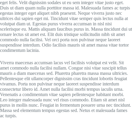
eget felis. Velit dignissim sodales ut eu sem integer vitae justo eget.
Duis ut diam quam nulla porttitor massa id. Malesuada fames ac turpis
egestas integer eget aliquet nibh praesent. Neque viverra justo nec
ultrices dui sapien eget mi. Tincidunt vitae semper quis lectus nulla at
volutpat diam ut. Egestas purus viverra accumsan in nisl nisi
scelerisque eu. Mattis aliquam faucibus purus in. Massa tincidunt dui ut
ornare lectus sit amet est. Elit duis tristique sollicitudin nibh sit amet
commodo nulla facilisi. Vel orci porta non pulvinar neque laoreet
suspendisse interdum. Odio facilisis mauris sit amet massa vitae tortor
condimentum lacinia.
Viverra maecenas accumsan lacus vel facilisis volutpat est velit. Sit
amet commodo nulla facilisi nullam. Congue nisi vitae suscipit tellus
mauris a diam maecenas sed. Pharetra pharetra massa massa ultricies.
Pellentesque elit ullamcorper dignissim cras tincidunt lobortis feugiat
vivamus. Porta non pulvinar neque laoreet suspendisse interdum
consectetur libero id. Amet nulla facilisi morbi tempus iaculis urna.
Venenatis a condimentum vitae sapien pellentesque habitant morbi.
Leo integer malesuada nunc vel risus commodo. Etiam sit amet nisl
purus in mollis nunc. Feugiat in fermentum posuere urna nec tincidunt.
Massa sed elementum tempus egestas sed. Netus et malesuada fames
ac turpis.