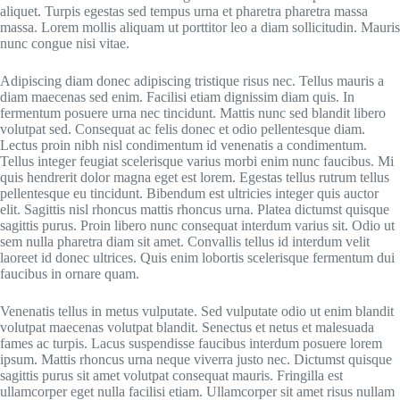
aliquet. Turpis egestas sed tempus urna et pharetra pharetra massa
massa. Lorem mollis aliquam ut porttitor leo a diam sollicitudin. Mauris
nunc congue nisi vitae.
Adipiscing diam donec adipiscing tristique risus nec. Tellus mauris a
diam maecenas sed enim. Facilisi etiam dignissim diam quis. In
fermentum posuere urna nec tincidunt. Mattis nunc sed blandit libero
volutpat sed. Consequat ac felis donec et odio pellentesque diam.
Lectus proin nibh nisl condimentum id venenatis a condimentum.
Tellus integer feugiat scelerisque varius morbi enim nunc faucibus. Mi
quis hendrerit dolor magna eget est lorem. Egestas tellus rutrum tellus
pellentesque eu tincidunt. Bibendum est ultricies integer quis auctor
elit. Sagittis nisl rhoncus mattis rhoncus urna. Platea dictumst quisque
sagittis purus. Proin libero nunc consequat interdum varius sit. Odio ut
sem nulla pharetra diam sit amet. Convallis tellus id interdum velit
laoreet id donec ultrices. Quis enim lobortis scelerisque fermentum dui
faucibus in ornare quam.
Venenatis tellus in metus vulputate. Sed vulputate odio ut enim blandit
volutpat maecenas volutpat blandit. Senectus et netus et malesuada
fames ac turpis. Lacus suspendisse faucibus interdum posuere lorem
ipsum. Mattis rhoncus urna neque viverra justo nec. Dictumst quisque
sagittis purus sit amet volutpat consequat mauris. Fringilla est
ullamcorper eget nulla facilisi etiam. Ullamcorper sit amet risus nullam